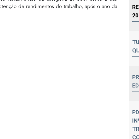
RE
btenção de rendimentos do trabalho, após o ano da
20
TU
QU
PR
ED
PD
IN
T
C